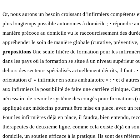
Or, nous aurons un besoin croissant d’infirmiers compétents en 
plus longtemps possible autonomes à domicile ; • répondre au so
manière précoce au domicile vu le raccourcissement des durées d
appréhender le soin de manière globale (curative, préventive, p
propositions
Une seule filière de formation pour les infirmière
dans les pays où la formation se situe à un niveau supérieur ou
dehors des secteurs spécialisés actuellement décrits, il faut : 
orientation d’ « infirmier en soins ambulatoire » ; • et d’autr
aux infirmiers la possibilité de faire une carrière clinique. Ce
nécessaire de revoir le système des congés pour formations (c
appliqué aux médecins pourrait être mise en place, avec un re
Pour les infirmières déjà en place, il faudra, bien entendu, r
thérapeutes de deuxième ligne, comme cela existe déjà en soins
domicile, un soutien efficace à la pratique. Ils sont des référ