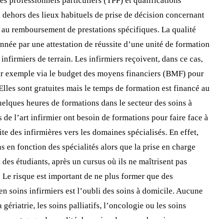
res professionnels particuliers (TPP) et qualifications
n dehors des lieux habituels de prise de décision concernant
it au remboursement de prestations spécifiques. La qualité
onnée par une attestation de réussite d’une unité de formation
irmiers de terrain. Les infirmiers reçoivent, dans ce cas,
, par exemple via le budget des moyens financiers (BMF) pour
Elles sont gratuites mais le temps de formation est financé au
quelques heures de formations dans le secteur des soins à
de l’art infirmier ont besoin de formations pour faire face à
te des infirmières vers les domaines spécialisés. En effet,
s en fonction des spécialités alors que la prise en charge
 des étudiants, après un cursus où ils ne maîtrisent pas
. Le risque est important de ne plus former que des
 en soins infirmiers est l’oubli des soins à domicile. Aucune
ériatrie, les soins palliatifs, l’oncologie ou les soins