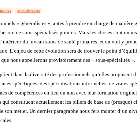
rimaires
soins infirmiers
onnels « généralistes », aptes à prendre en charge de manière g
besoin de soins spécialisés pointus. Mais les choses sont moins 
l’intérieur du niveau soins de santé primaires, et on voit y pre
. L’enjeu de cette évolution sera de trouver le point d’équilibre
e que nous appellerons provisoirement des « sous-spécialités ».
ent dans la diversité des professionnels qu’elles proposent d’in
ces spécifiques, des spécialisations informelles, de vraies spéc
ines de compétences en lien ou non avec leur formation originell
ers qui constituent actuellement les piliers de base de (presque
de son métier. Un dernier paragraphe nous fera monter d’un niv
cales.