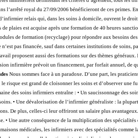
tés ministériels définissant les critères d’agrément, tous les tit
dans l’arrêté royal du 27/09/2006 bénéficieront de ces primes. E
’infirmier relais qui, dans les soins à domicile, ouvrent le dro
ns de plaies est acquise après une formation de 40 heures sancti
ules de formation (recyclage) pour répondre aux besoins des inf
e n’est pas financée, sauf dans certaines institutions de soins
travail proposent aussi des formations sur des thèmes généraux. 
ession infirmière prévoit un financement, par forfait annuel, de 
udes
Nous sommes face à un paradoxe. D’une part, les praticiens 
le risque est grand de cloisonner les soins et d’observer une fui
aine des soins infirmiers entraîne : • Un saucissonnage des soin
ins. • Une dévalorisation de l’infirmier généraliste : la plupart
ns. De plus, celles-ci leur offriront un salaire plus avantageux
ase. • Une autre conséquence de la multiplication des spécialités
maisons médicales, les infirmiers avec des spécialités comme la g