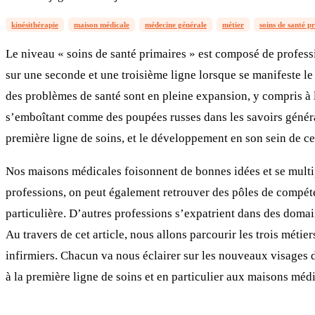
kinésithérapie
maison médicale
médecine générale
métier
soins de santé p
Le niveau « soins de santé primaires » est composé de professi
sur une seconde et une troisième ligne lorsque se manifeste le 
des problèmes de santé sont en pleine expansion, y compris à 
s’emboîtant comme des poupées russes dans les savoirs généraux
première ligne de soins, et le développement en son sein de c
Nos maisons médicales foisonnent de bonnes idées et se multipli
professions, on peut également retrouver des pôles de compéten
particulière. D’autres professions s’expatrient dans des doma
Au travers de cet article, nous allons parcourir les trois méti
infirmiers. Chacun va nous éclairer sur les nouveaux visages 
à la première ligne de soins et en particulier aux maisons médi