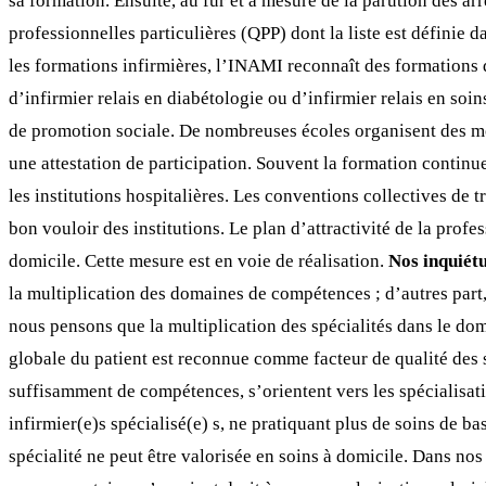
sa formation. Ensuite, au fur et à mesure de la parution des arrê
professionnelles particulières (QPP) dont la liste est définie 
les formations infirmières, l’INAMI reconnaît des formations d
d’infirmier relais en diabétologie ou d’infirmier relais en soi
de promotion sociale. De nombreuses écoles organisent des mod
une attestation de participation. Souvent la formation continu
les institutions hospitalières. Les conventions collectives de 
bon vouloir des institutions. Le plan d’attractivité de la prof
domicile. Cette mesure est en voie de réalisation.
Nos inquiét
la multiplication des domaines de compétences ; d’autres part, 
nous pensons que la multiplication des spécialités dans le dom
globale du patient est reconnue comme facteur de qualité des so
suffisamment de compétences, s’orientent vers les spécialisatio
infirmier(e)s spécialisé(e) s, ne pratiquant plus de soins de b
spécialité ne peut être valorisée en soins à domicile. Dans nos 