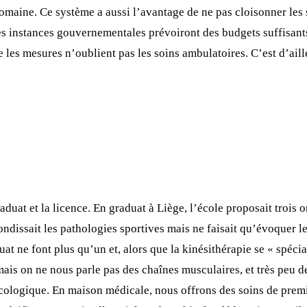
domaine. Ce système a aussi l’avantage de ne pas cloisonner les 
les instances gouvernementales prévoiront des budgets suffisant
e les mesures n’oublient pas les soins ambulatoires. C’est d’ai
raduat et la licence. En graduat à Liège, l’école proposait trois 
ondissait les pathologies sportives mais ne faisait qu’évoquer le
t ne font plus qu’un et, alors que la kinésithérapie se « spécial
ais on ne nous parle pas des chaînes musculaires, et très peu d
écologique. En maison médicale, nous offrons des soins de prem