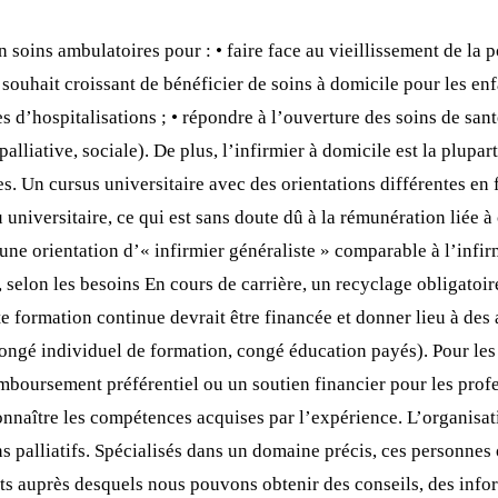
soins ambulatoires pour : • faire face au vieillissement de la p
uhait croissant de bénéficier de soins à domicile pour les enfan
’hospitalisations ; • répondre à l’ouverture des soins de santé 
alliative, sociale). De plus, l’infirmier à domicile est la plupa
s. Un cursus universitaire avec des orientations différentes en f
 universitaire, ce qui est sans doute dû à la rémunération liée à
• une orientation d’« infirmier généraliste » comparable à l’infir
es, selon les besoins En cours de carrière, un recyclage obligato
tte formation continue devrait être financée et donner lieu à des
ongé individuel de formation, congé éducation payés). Pour les 
mboursement préférentiel ou un soutien financier pour les profe
econnaître les compétences acquises par l’expérience. L’organisa
 palliatifs. Spécialisés dans un domaine précis, ces personnes 
ents auprès desquels nous pouvons obtenir des conseils, des info