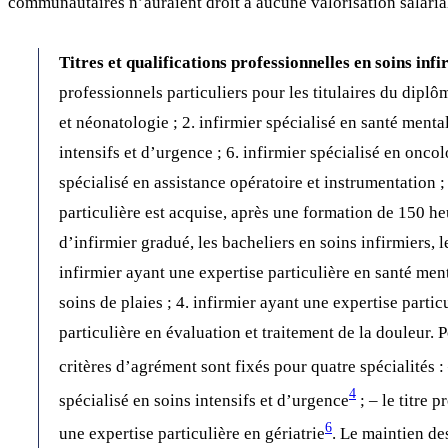
communautaires n’auraient droit à aucune valorisation salarial
Titres et qualifications professionnelles en soins inf
professionnels particuliers pour les titulaires du diplô
et néonatologie ; 2. infirmier spécialisé en santé mentale
intensifs et d’urgence ; 6. infirmier spécialisé en oncol
spécialisé en assistance opératoire et instrumentation ;
particulière est acquise, après une formation de 150 heur
d’infirmier gradué, les bacheliers en soins infirmiers, l
infirmier ayant une expertise particulière en santé menta
soins de plaies ; 4. infirmier ayant une expertise partic
particulière en évaluation et traitement de la douleur. P
critères d’agrément sont fixés pour quatre spécialités : 
4
spécialisé en soins intensifs et d’urgence
; – le titre 
6
une expertise particulière en gériatrie
. Le maintien de