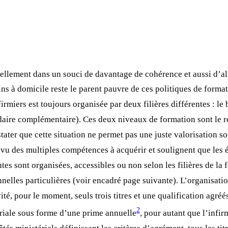
uellement dans un souci de davantage de cohérence et aussi d’a
s à domicile reste le parent pauvre de ces politiques de format
irmiers est toujours organisée par deux filières différentes : le
aire complémentaire). Ces deux niveaux de formation sont le ré
tater que cette situation ne permet pas une juste valorisation so
u vu des multiples compétences à acquérir et soulignent que les é
es sont organisées, accessibles ou non selon les filières de la fo
nnelles particulières (voir encadré page suivante). L’organisatio
té, pour le moment, seuls trois titres et une qualification agré
2
ariale sous forme d’une prime annuelle
, pour autant que l’infi