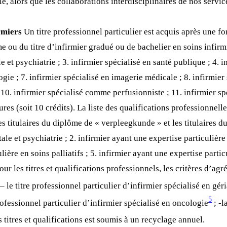
e, alors que les collaborations interdisciplinaires de nos servi
irmiers
Un titre professionnel particulier est acquis après une for
me ou du titre d’infirmier gradué ou de bachelier en soins infirmi
 et psychiatrie ; 3. infirmier spécialisé en santé publique ; 4. in
ogie ; 7. infirmier spécialisé en imagerie médicale ; 8. infirmier
 10. infirmier spécialisé comme perfusionniste ; 11. infirmier s
es (soit 10 crédits). La liste des qualifications professionnelle
es titulaires du diplôme de « verpleegkunde » et les titulaires du
le et psychiatrie ; 2. infirmier ayant une expertise particulière 
ulière en soins palliatifs ; 5. infirmier ayant une expertise parti
our les titres et qualifications professionnels, les critères d’agr
– le titre professionnel particulier d’infirmier spécialisé en géri
5
professionnel particulier d’infirmier spécialisé en oncologie
; -l
s titres et qualifications est soumis à un recyclage annuel.