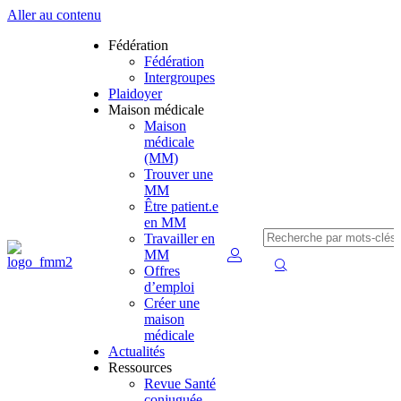
Aller au contenu
Fédération
Fédération
Intergroupes
Plaidoyer
Maison médicale
Maison
médicale
(MM)
Trouver une
MM
Être patient.e
en MM
Travailler en
MM
Offres
d’emploi
Créer une
maison
médicale
Actualités
Ressources
Revue Santé
conjuguée