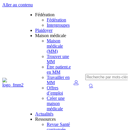
Aller au contenu
Fédération
Fédération
Intergroupes
Plaidoyer
Maison médicale
Maison
médicale
(MM)
Trouver une
MM
Être patient.e
en MM
Travailler en
MM
Offres
d’emploi
Créer une
maison
médicale
Actualités
Ressources
Revue Santé
conjuguée