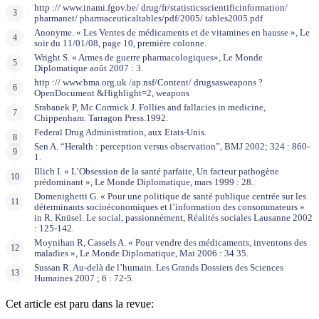
http :// www.inami.fgov.be/ drug/fr/statisticsscientificinformation/
pharmanet/ pharmaceuticaltables/pdf/2005/ tables2005.pdf
Anonyme. « Les Ventes de médicaments et de vitamines en hausse », Le
soir du 11/01/08, page 10, première colonne.
Wright S. « Armes de guerre pharmacologiques», Le Monde
Diplomatique août 2007 : 3.
http :// www.bma.org.uk /ap.nsf/Content/ drugsasweapons ?
OpenDocument &Highlight=2, weapons
Srabanek P, Mc Cormick J. Follies and fallacies in medicine,
Chippenham. Tarragon Press.1992.
Federal Drug Administration, aux Etats-Unis.
Sen A. “Heralth : perception versus observation”, BMJ 2002; 324 : 860-
1.
Illich I. « L’Obsession de la santé parfaite, Un facteur pathogène
prédominant », Le Monde Diplomatique, mars 1999 : 28.
Domenighetti G. « Pour une politique de santé publique centrée sur les
déterminants socioéconomiques et l’information des consommateurs »
in R. Knüsel. Le social, passionnément, Réalités sociales Lausanne 2002
: 125-142.
Moynihan R, Cassels A. « Pour vendre des médicaments, inventons des
maladies », Le Monde Diplomatique, Mai 2006 : 34 35.
Sussan R. Au-delà de l’humain. Les Grands Dossiers des Sciences
Humaines 2007 ; 6 : 72-5.
Cet article est paru dans la revue: