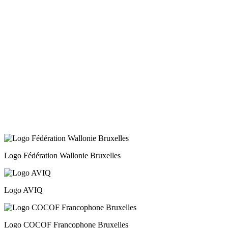
La Fédération recrute un·e chargé·e de projets
Promotion de la santé
30 juin, 2026
Le droit à l’avortement est menacé : agissons
maintenant !
29 juin, 2026
Réduction du financement de Transit asbl : un
secteur sous tension face au silence politique
Logo Fédération Wallonie Bruxelles
Logo AVIQ
Logo COCOF Francophone Bruxelles