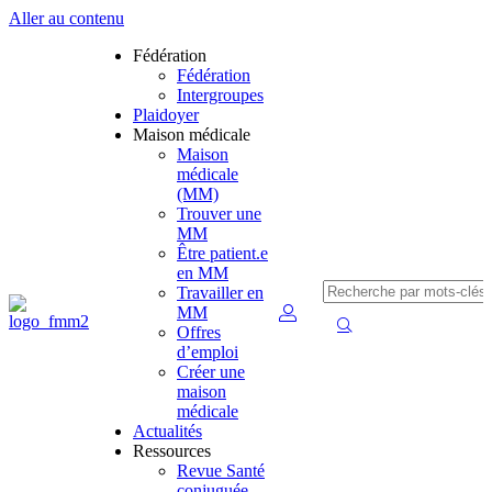
Aller au contenu
Fédération
Fédération
Intergroupes
Plaidoyer
Maison médicale
Maison
médicale
(MM)
Trouver une
MM
Être patient.e
en MM
Travailler en
MM
Offres
d’emploi
Créer une
maison
médicale
Actualités
Ressources
Revue Santé
conjuguée