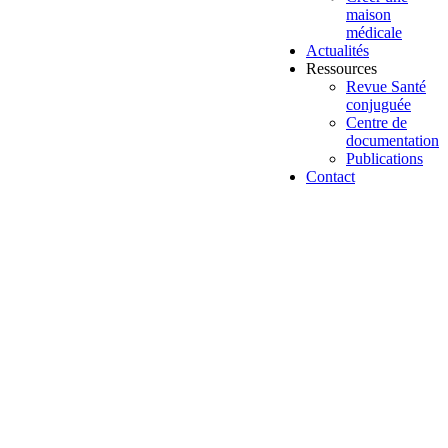
maison
médicale
Actualités
Ressources
Revue Santé
conjuguée
Centre de
documentation
Publications
Contact
Plaidoyer
« InES », un think tank pour
repenser la lutte contre les inégalités
en Belgique