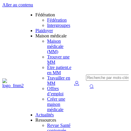
Aller au contenu
Fédération
Fédération
Intergroupes
Plaidoyer
Maison médicale
Maison
médicale
(MM)
Trouver une
MM
Être patient.e
en MM
Travailler en
MM
Offres
d’emploi
Créer une
maison
médicale
Actualités
Ressources
Revue Santé
conjuguée