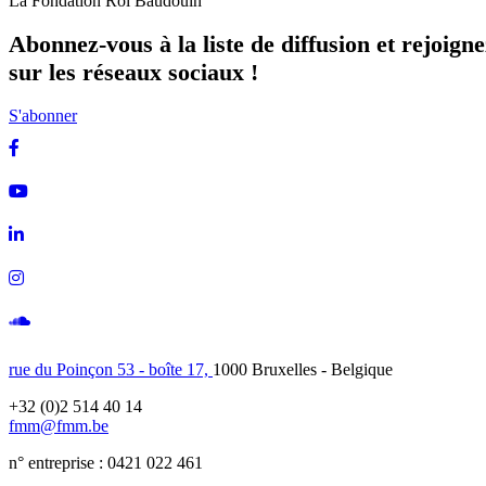
La Fondation Roi Baudouin
Abonnez-vous à la liste de diffusion et rejoign
sur les réseaux sociaux !
S'abonner
Facebook
Youtube
Linkedin
Instagram
Soundcloud
rue du Poinçon 53 - boîte 17,
1000 Bruxelles - Belgique
+32 (0)2 514 40 14
fmm@fmm.be
n° entreprise : 0421 022 461