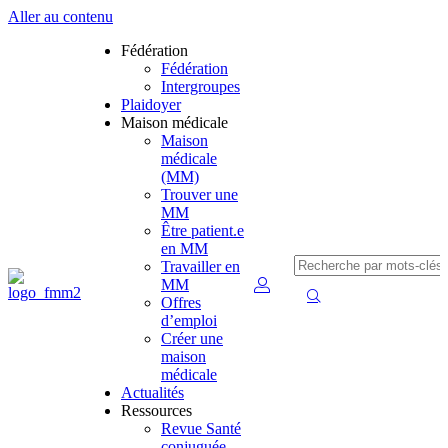
Aller au contenu
Fédération
Fédération
Intergroupes
Plaidoyer
Maison médicale
Maison
médicale
(MM)
Trouver une
MM
Être patient.e
en MM
Travailler en
MM
Offres
d’emploi
Créer une
maison
médicale
Actualités
Ressources
Revue Santé
conjuguée