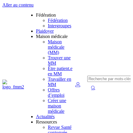
Aller au contenu
Fédération
Fédération
Intergroupes
Plaidoyer
Maison médicale
Maison
médicale
(MM)
Trouver une
MM
Être patient.e
en MM
Travailler en
MM
Offres
d’emploi
Créer une
maison
médicale
Actualités
Ressources
Revue Santé
conjuguée