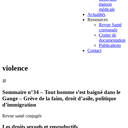
maison
médicale
Actualités
Ressources
Revue Santé
conjuguée
Centre de
documentation
Publications
Contact
violence
Sommaire n°34 – Tout homme s’est baigné dans le
Gange – Grève de la faim, droit d’asile, politique
d’immigration
Revue santé conjugée
Les droits sexuels et reproductifs