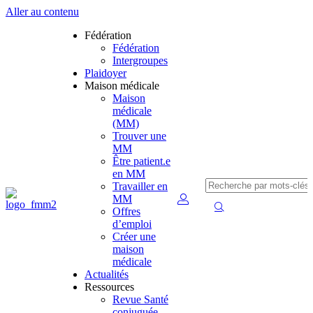
Aller au contenu
Fédération
Fédération
Intergroupes
Plaidoyer
Maison médicale
Maison
médicale
(MM)
Trouver une
MM
Être patient.e
en MM
Travailler en
MM
Offres
d’emploi
Créer une
maison
médicale
Actualités
Ressources
Revue Santé
conjuguée