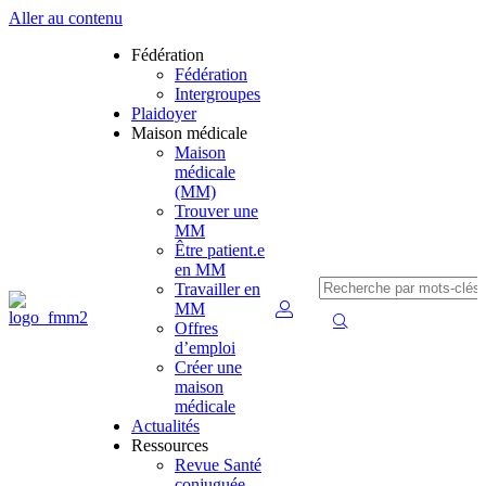
Aller au contenu
Fédération
Fédération
Intergroupes
Plaidoyer
Maison médicale
Maison
médicale
(MM)
Trouver une
MM
Être patient.e
en MM
Travailler en
MM
Offres
d’emploi
Créer une
maison
médicale
Actualités
Ressources
Revue Santé
conjuguée