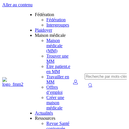
Aller au contenu
Fédération
Fédération
Intergroupes
Plaidoyer
Maison médicale
Maison
médicale
(MM)
Trouver une
MM
Être patient.e
en MM
Travailler en
MM
Offres
d’emploi
Créer une
maison
médicale
Actualités
Ressources
Revue Santé
conjuguée