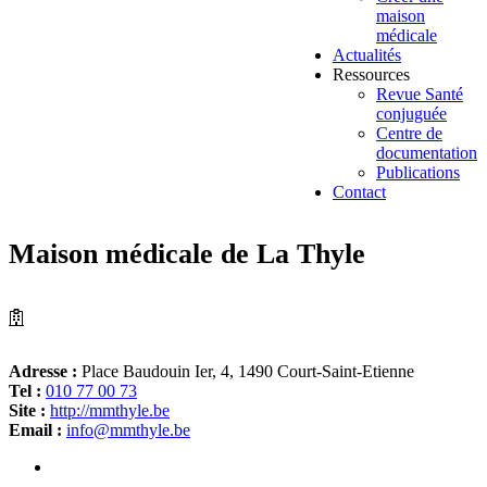
maison
médicale
Actualités
Ressources
Revue Santé
conjuguée
Centre de
documentation
Publications
Contact
Maison médicale de La Thyle
Adresse :
Place Baudouin Ier, 4, 1490 Court-Saint-Etienne
Tel :
010 77 00 73
Site :
http://mmthyle.be
Email :
info@mmthyle.be