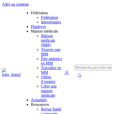
Aller au contenu
Fédération
Fédération
Intergroupes
Plaidoyer
Maison médicale
Maison
médicale
(MM)
Trouver une
MM
Être patient.e
en MM
Travailler en
MM
Offres
d’emploi
Créer une
maison
médicale
Actualités
Ressources
Revue Santé
conjuguée