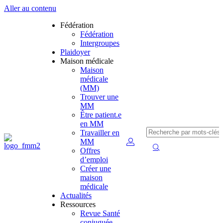
Aller au contenu
Fédération
Fédération
Intergroupes
Plaidoyer
Maison médicale
Maison
médicale
(MM)
Trouver une
MM
Être patient.e
en MM
Travailler en
MM
Offres
d’emploi
Créer une
maison
médicale
Actualités
Ressources
Revue Santé
conjuguée