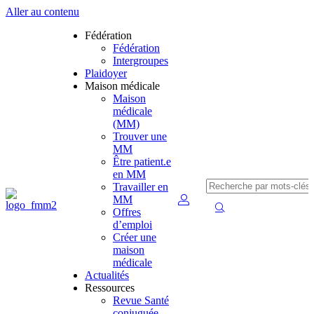
Aller au contenu
Fédération
Fédération
Intergroupes
Plaidoyer
Maison médicale
Maison
médicale
(MM)
Trouver une
MM
Être patient.e
en MM
Travailler en
MM
Offres
d’emploi
Créer une
maison
médicale
Actualités
Ressources
Revue Santé
conjuguée