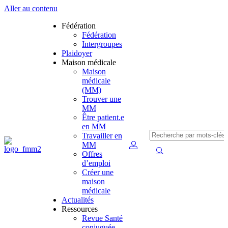
Aller au contenu
Fédération
Fédération
Intergroupes
Plaidoyer
Maison médicale
Maison
médicale
(MM)
Trouver une
MM
Être patient.e
en MM
Travailler en
MM
Offres
d’emploi
Créer une
maison
médicale
Actualités
Ressources
Revue Santé
conjuguée