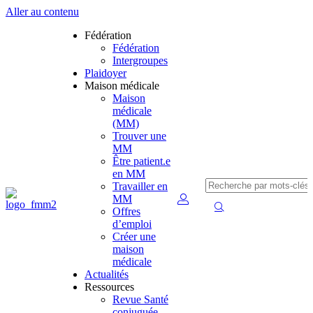
Aller au contenu
Fédération
Fédération
Intergroupes
Plaidoyer
Maison médicale
Maison
médicale
(MM)
Trouver une
MM
Être patient.e
en MM
Travailler en
MM
Offres
d’emploi
Créer une
maison
médicale
Actualités
Ressources
Revue Santé
conjuguée