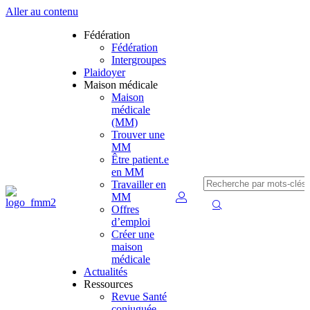
Aller au contenu
Fédération
Fédération
Intergroupes
Plaidoyer
Maison médicale
Maison
médicale
(MM)
Trouver une
MM
Être patient.e
en MM
Travailler en
MM
Offres
d’emploi
Créer une
maison
médicale
Actualités
Ressources
Revue Santé
conjuguée