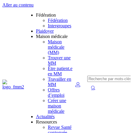
Aller au contenu
Fédération
Fédération
Intergroupes
Plaidoyer
Maison médicale
Maison
médicale
(MM)
Trouver une
MM
Être patient.e
en MM
Travailler en
MM
Offres
d’emploi
Créer une
maison
médicale
Actualités
Ressources
Revue Santé
conjuguée