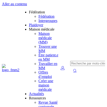
Aller au contenu
Fédération
Fédération
Intergroupes
Plaidoyer
Maison médicale
Maison
médicale
(MM)
Trouver une
MM
Être patient.e
en MM
Travailler en
MM
Offres
d’emploi
Créer une
maison
médicale
Actualités
Ressources
Revue Santé
conjuguée