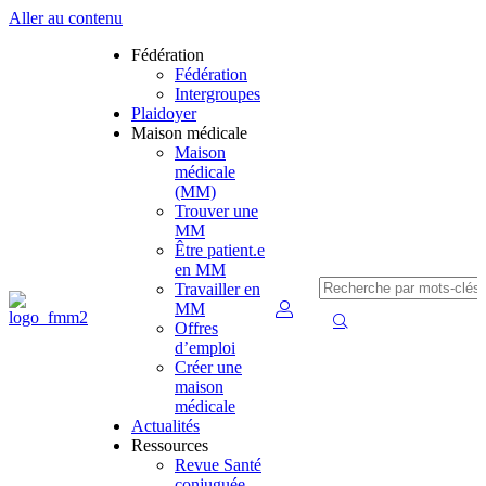
Aller au contenu
Fédération
Fédération
Intergroupes
Plaidoyer
Maison médicale
Maison
médicale
(MM)
Trouver une
MM
Être patient.e
en MM
Travailler en
MM
Offres
d’emploi
Créer une
maison
médicale
Actualités
Ressources
Revue Santé
conjuguée