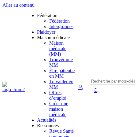
Aller au contenu
Fédération
Fédération
Intergroupes
Plaidoyer
Maison médicale
Maison
médicale
(MM)
Trouver une
MM
Être patient.e
en MM
Travailler en
MM
Offres
d’emploi
Créer une
maison
médicale
Actualités
Ressources
Revue Santé
conjuguée