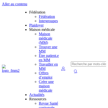
Aller au contenu
Fédération
Fédération
Intergroupes
Plaidoyer
Maison médicale
Maison
médicale
(MM)
Trouver une
MM
Être patient.e
en MM
Travailler en
MM
Offres
d’emploi
Créer une
maison
médicale
Actualités
Ressources
Revue Santé
conjuguée