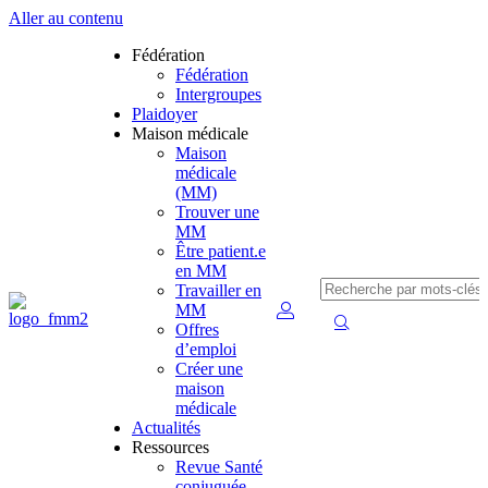
Aller au contenu
Fédération
Fédération
Intergroupes
Plaidoyer
Maison médicale
Maison
médicale
(MM)
Trouver une
MM
Être patient.e
en MM
Travailler en
MM
Offres
d’emploi
Créer une
maison
médicale
Actualités
Ressources
Revue Santé
conjuguée