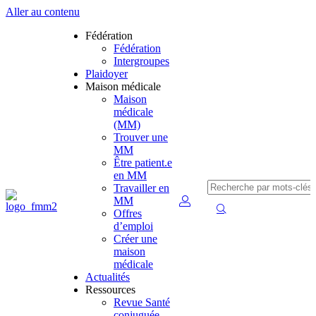
Aller au contenu
Fédération
Fédération
Intergroupes
Plaidoyer
Maison médicale
Maison
médicale
(MM)
Trouver une
MM
Être patient.e
en MM
Travailler en
MM
Offres
d’emploi
Créer une
maison
médicale
Actualités
Ressources
Revue Santé
conjuguée