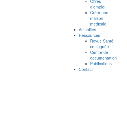
Offres
d’emploi
Créer une
maison
médicale
Actualités
Ressources
Revue Santé
conjuguée
Centre de
documentation
Publications
Contact
Plaidoyer
Il fait chaud. Et ce n’est pas près
de s’arrêter !