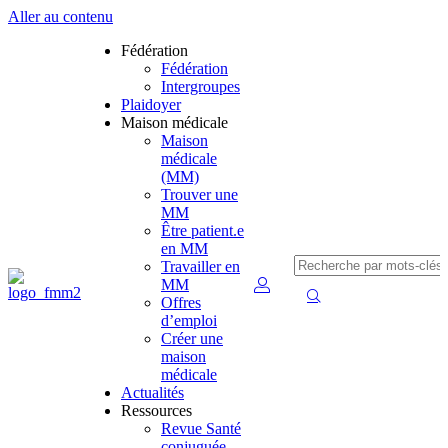
Aller au contenu
Fédération
Fédération
Intergroupes
Plaidoyer
Maison médicale
Maison
médicale
(MM)
Trouver une
MM
Être patient.e
en MM
Travailler en
MM
Offres
d’emploi
Créer une
maison
médicale
Actualités
Ressources
Revue Santé
conjuguée