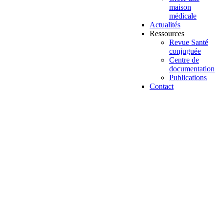
maison
médicale
Actualités
Ressources
Revue Santé
conjuguée
Centre de
documentation
Publications
Contact
Plaidoyer
Des assistants sociaux dans les
maisons médicales, pas du luxe, une
nécessité !